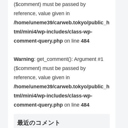
($comment) must be passed by
reference, value given in
/home/uneme39/carweb.tokyo/public_h
tml/mini4/wp-includes/class-wp-
comment-query.php
on line
484
Warning
: get_comment(): Argument #1
($comment) must be passed by
reference, value given in
/home/uneme39/carweb.tokyo/public_h
tml/mini4/wp-includes/class-wp-
comment-query.php
on line
484
最近のコメント