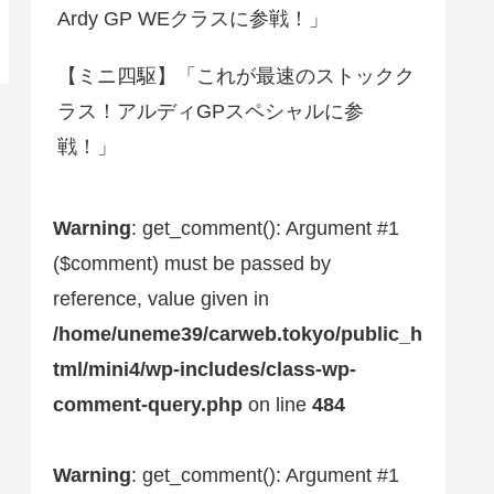
Ardy GP WEクラスに参戦！」
【ミニ四駆】「これが最速のストックク
ラス！アルディGPスペシャルに参
戦！」
Warning
: get_comment(): Argument #1
($comment) must be passed by
reference, value given in
/home/uneme39/carweb.tokyo/public_h
tml/mini4/wp-includes/class-wp-
comment-query.php
on line
484
Warning
: get_comment(): Argument #1