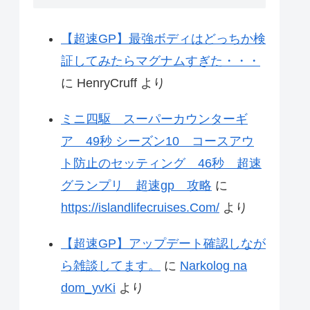
【超速GP】最強ボディはどっちか検
証してみたらマグナムすぎた・・・
に
HenryCruff
より
ミニ四駆 スーパーカウンターギ
ア 49秒 シーズン10 コースアウ
ト防止のセッティング 46秒 超速
グランプリ 超速gp 攻略
に
https://islandlifecruises.Com/
より
【超速GP】アップデート確認しなが
ら雑談してます。
に
Narkolog na
dom_yvKi
より