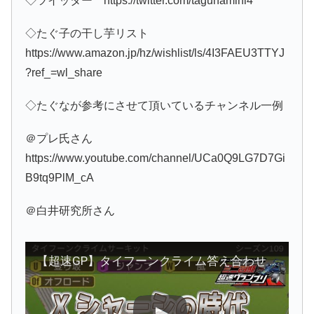
◇ツイッター https://twitter.com/tagunamini4
◇たぐ子の干し芋リスト
https://www.amazon.jp/hz/wishlist/ls/4I3FAEU3TTYJ
?ref_=wl_share
◇たぐなが参考にさせて頂いているチャンネル一例
＠プレ氏さん
https://www.youtube.com/channel/UCa0Q9LG7D7Gi
B9tq9PlM_cA
＠白井研究所さん
【超速GP】タイフーンクライム答え合わせ ダウンフォースだ！ Xシャーシによるダウンフォースが全てをねじ伏せるんだ 診断一覧他【超速グランプリ実況攻略動画】