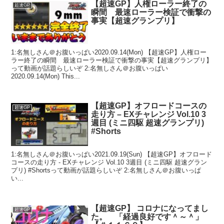
【超速GP】人権ローラー終了の
超速GP
瞬間 最速ローラー検証で衝撃の
事実【超速グランプリ】
1:名無しさん＠お腹いっぱい2020.09.14(Mon) 【超速GP】人権ロー
ラー終了の瞬間 最速ローラー検証で衝撃の事実【超速グランプリ】
って動画が話題らしいぞ 2:名無しさん＠お腹いっぱい
2020.09.14(Mon) This...
【超速GP】オフロードコースの
超速GP
走り方 – EXチャレンジ Vol.10 3
週目 (ミニ四駆 超速グランプリ)
#Shorts
1:名無しさん＠お腹いっぱい2021.09.19(Sun) 【超速GP】オフロード
コースの走り方 - EXチャレンジ Vol.10 3週目 (ミニ四駆 超速グラン
プリ) #Shortsって動画が話題らしいぞ 2:名無しさん＠お腹いっぱ
い...
【超速GP】 コロナになってまし
超速GP
た。 「経過良好です＾～＾」