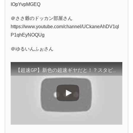
IOpYvpMGEQ
＠ささ爺のドッカン部屋さん
https://www.youtube.com/channel/UCkaneAhDV1qI
P1qhEyNOQUg
＠ゆるいんふぉさん
【超速GP】新色の超速ギヤだと！？スタビも重いしGPチップも再販！神速フェス新商品紹介2022.02.25【ミニ四駆超速グランプリ】