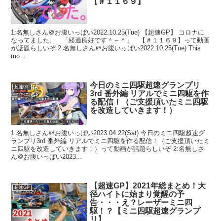
【＃１１６９】
1:名無しさん＠お腹いっぱい2022.10.25(Tue) 【超速GP】 コロナに
なってました。 「経過良好です＾～＾」 【＃１１６９】って動画
が話題らしいぞ 2:名無しさん＠お腹いっぱい2022.10.25(Tue) This
mo...
今日のミニ四駆超速グランプリ
超速GP
3rd 番外編 リアルでミニ四駆を作
る配信！（ご支援頂いたミニ四駆
を改造していきます！）
1:名無しさん＠お腹いっぱい2023.04.22(Sat) 今日のミニ四駆超速グ
ランプリ3rd 番外編 リアルでミニ四駆を作る配信！（ご支援頂いたミ
ニ四駆を改造していきます！）って動画が話題らしいぞ 2:名無しさ
ん＠お腹いっぱい2023...
【超速GP】2021年総まとめ！大
超速GP
径ハイトに始まり覚醒の予
告・・・え？レーザーミニ四
駆！？【ミニ四駆超速グランプ
リ】