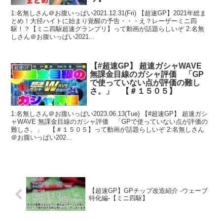
1:名無しさん＠お腹いっぱい2021.12.31(Fri) 【超速GP】2021年総ま
とめ！大径ハイトに始まり覚醒の予告・・・え？レーザーミニ四
駆！？【ミニ四駆超速グランプリ】って動画が話題らしいぞ 2:名無
しさん＠お腹いっぱい2021...
【#超速GP】 超速ガシャWAVE
超速GP
無課金目線のガシャ評価 「GP
で使っていない点が評価の難し
さ。」 【＃１５０５】
1:名無しさん＠お腹いっぱい2023.06.13(Tue) 【#超速GP】 超速ガシ
ャWAVE 無課金目線のガシャ評価 「GPで使っていない点が評価の
難しさ。」 【＃１５０５】って動画が話題らしいぞ 2:名無しさん
＠お腹いっぱい202...
【超速GP】GPチップ改造紹介 ‐ウェーブ
特化編‐【ミニ四駆】