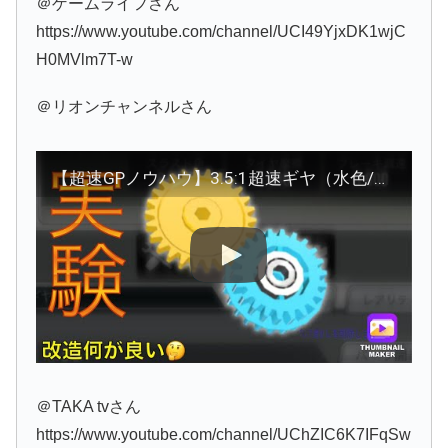
＠ゲームライフさん
https://www.youtube.com/channel/UCI49YjxDK1wjC
H0MVlm7T-w
＠リオンチャンネルさん
【超速GPノウハウ】3.5:1超速ギヤ（水色/黄色）の改造何が良い🤔
＠TAKA tvさん
https://www.youtube.com/channel/UChZIC6K7IFqSw