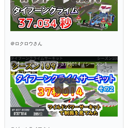
＠ロクロウさん
【ミニ四駆 超速GP】37秒014（シーズン109 タイフーンクライムサーキット その2）